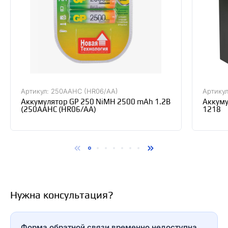
Артикул: 250AAHC (HR06/AA)
Артикул
Аккумулятор GP 250 NiMH 2500 mAh 1.2В
Аккуму
(250AAHC (HR06/AA)
1218
Нужна консультация?
Форма обратной связи временно недоступна.