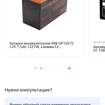
Артикул
Батарея аккумуляторная АКБ GP12075
12V 7.5Ah 1227W, клеммы F2
Аккуму
(94х151х65) ExeGate 234538
DT 12В
Нужна консультация?
Форма обратной связи временно недоступна.