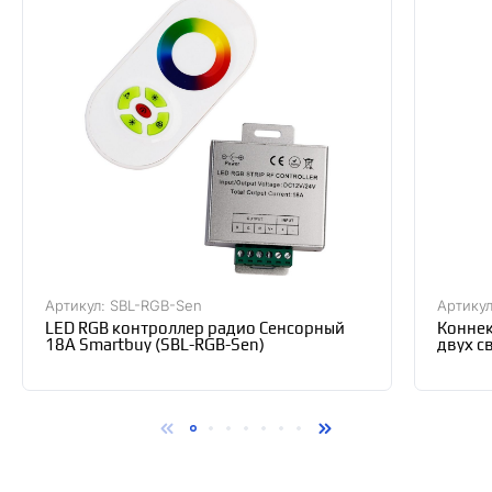
Артикул: SBL-RGB-Sen
Артикул
LED RGB контроллер радио Сенсорный
Коннек
18А Smartbuy (SBL-RGB-Sen)
двух с
(уп. 2