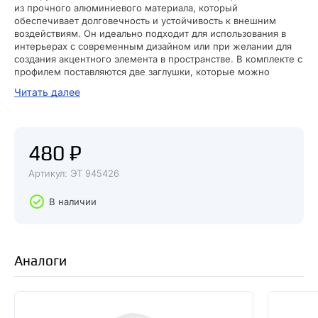
из прочного алюминиевого материала, который
обеспечивает долговечность и устойчивость к внешним
воздействиям. Он идеально подходит для использования в
интерьерах с современным дизайном или при желании для
создания акцентного элемента в пространстве. В комплекте с
профилем поставляются две заглушки, которые можно
использовать для закрытия концов профиля и обеспечения
Читать далее
гармоничного завершения конструкции. Также в комплекте
идут четыре крепежа, которые обеспечивают надежное и
прочное крепление профиля в нужном месте.
480 ₽
Артикул: ЭТ 945426
В наличии
Аналоги