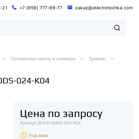
0
-
2
1
+
7
(
9
5
9
)
7
7
7
-
9
9
-
7
7
z
a
k
a
z
@
e
l
e
c
t
r
o
t
o
c
h
k
a
.
c
o
m
@
m
0
2
+
9
9
9
9
7
5
7
7
7
7
7
z
a
k
a
z
e
e
c
o
o
c
h
k
a
c
o
-
1
-
-
(
)
t
r
t
.
l
Сигнальные лампы и зуммеры
Зуммер
ADDS-024-K04
Цена по запросу
Артикул: BLS10-ADDS-024-K04
Под заказ