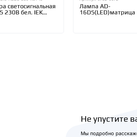
ра светосигнальная
Лампа AD-
 230В бел. IEK
16DS(LED)матрица
ADDS-230-K01-16
желтый 230В АС T
SQ0702-0072
Не упустите в
Мы подробно расскаже