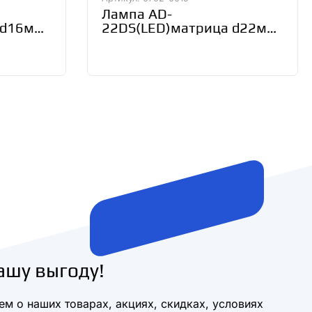
Лампа AD-
 d16мм
22DS(LED)матрица d22мм
DM
белый 12В AC/DC TDM
SQ0702-0015
ашу выгоду!
м о наших товарах, акциях, скидках, условиях