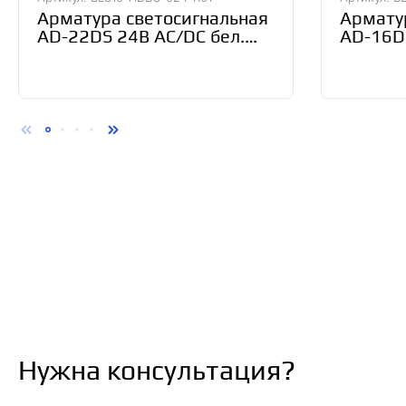
Арматура светосигнальная
Армату
AD-22DS 24В AC/DC бел.
AD-16DS
IEK BLS10-ADDS-024-K01
BLS10-
Нужна консультация?