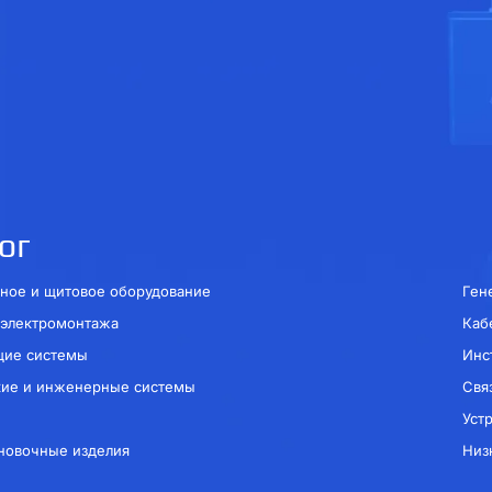
ог
ное и щитовое оборудование
Ген
 электромонтажа
Каб
щие системы
Инс
кие и инженерные системы
Свя
Уст
новочные изделия
Низ