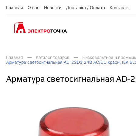
Г
л
а
в
н
а
я
О
н
а
с
Н
о
в
о
с
т
и
Д
о
с
т
а
в
к
а
/
О
п
л
а
т
а
К
о
н
т
а
к
т
ы
О
Д
О
Н
ы
К
Г
л
а
в
н
а
я
н
а
с
о
в
о
с
и
о
с
а
в
к
а
п
л
а
а
о
н
а
к
т
т
т
т
т
/
Главная
Каталог товаров
Низковольтное и промыш
Арматура светосигнальная AD-22DS 24В AC/DC красн. IEK B
Арматура светосигнальная AD-2