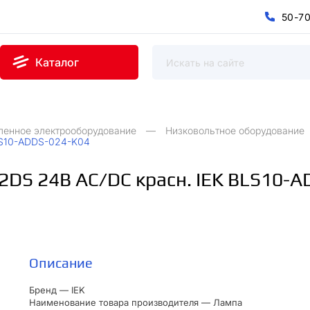
5
0
-
7
0
5
7
-
Каталог
ленное электрооборудование
Низковольтное оборудование
LS10-ADDS-024-K04
2DS 24В AC/DC красн. IEK BLS10-
Описание
Бренд — IEK
Наименование товара производителя — Лампа