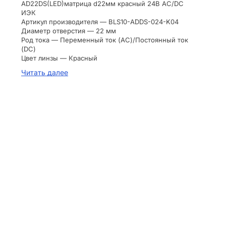
AD22DS(LED)матрица d22мм красный 24В AC/DC
ИЭК
Артикул производителя — BLS10-ADDS-024-K04
Диаметр отверстия — 22 мм
Род тока — Переменный ток (AC)/Постоянный ток
(DC)
Цвет линзы — Красный
Количество световых сигнализаторов — 1
Читать далее
Номинальное рабочее напряжение Ue с — по — 24
В по 24 В
В комплекте с лампой — Да
Тип подключения — Винтовое соединение
Степень защиты IP — IP40
С передним, фронтальным кольцом — Нет
Конструкция линзы — Круглая
Исполнение линзы — Плоская