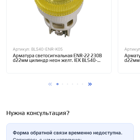
Артикул: BLS40-ENR-K05
Артику
Арматура светосигнальная ENR-22 230В
Армату
d22мм цилиндр неон желт. IEK BLS40-
d22мм 
ENR-K05
ENR-K
Нужна консультация?
Форма обратной связи временно недоступна.
Свяжитесь с нами напрямую: