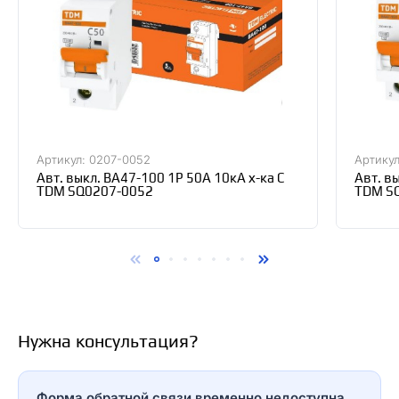
Артикул: 0207-0052
Артикул
Авт. выкл. ВА47-100 1Р 50А 10кА х-ка С
Авт. в
TDM SQ0207-0052
TDM S
Нужна консультация?
Форма обратной связи временно недоступна.