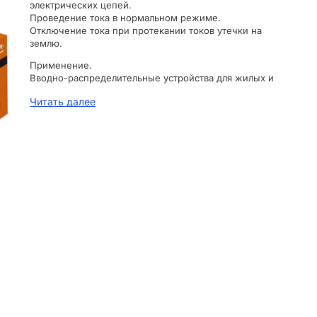
электрических цепей.
Проведение тока в нормальном режиме.
Отключение тока при протекании токов утечки на
землю.
Применение.
Вводно-распределительные устройства для жилых и
общественных зданий.
Читать далее
Материалы.
Корпус и детали аппарата выполнены из пластика, не
поддерживающего горение.
Преимущества.
Наличие двойного одновременного подключения.
Шина и проводник значительно расширяет диапазон
возможных схемных решений.
Ширина модуля 17,5 мм.
На лицевой панели реализован механический
индикатор положения контактов (включено/
отключено),
Геометрия боковых поверхностей изделия
разработана для улучшения теплового режима
работы.
Возможность пломбирования для защиты от
несанкционированного доступа (заглушка