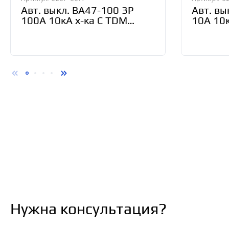
Авт. выкл. ВА47-100 3Р
Авт. вы
100А 10кА х-ка С TDM
10А 10к
SQ0207-0077
SQ0207
Нужна консультация?