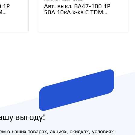
0 1Р
Авт. выкл. ВА47-100 1Р
M
50А 10кА х-ка С TDM
SQ0207-0052
ашу выгоду!
м о наших товарах, акциях, скидках, условиях