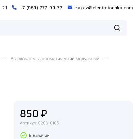
0
-
2
1
+
7
(
9
5
9
)
7
7
7
-
9
9
-
7
7
z
a
k
a
z
@
e
l
e
c
t
r
o
t
o
c
h
k
a
.
c
o
m
@
m
0
2
+
9
9
9
9
7
5
7
7
7
7
7
z
a
k
a
z
e
e
c
o
o
c
h
k
a
c
o
-
1
-
-
(
)
t
r
t
.
l
Выключатель автоматический модульный
850 ₽
Артикул: 0206-0105
В наличии