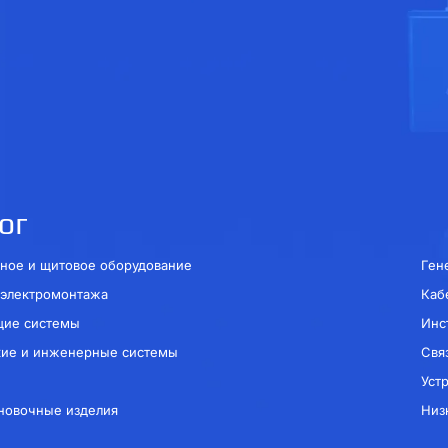
ог
ное и щитовое оборудование
Ген
 электромонтажа
Каб
щие системы
Инс
кие и инженерные системы
Свя
Уст
новочные изделия
Низ