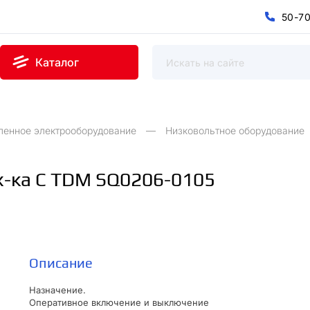
5
0
-
7
0
5
7
-
Каталог
ленное электрооборудование
Низковольтное оборудование
 х-ка С TDM SQ0206-0105
Описание
Назначение.
Оперативное включение и выключение