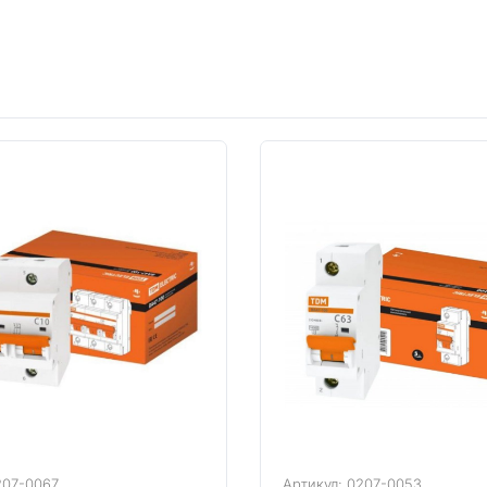
поставляется отдельно).
Страна происхождения — КИТАЙ
Модульная ширина (общ. кол-во модульных
расстояний) — 3
Номин. отключающая способность по EN 60898, кА
— 6
Номин. отключающая способность по IEC 60947-2,
кА — 4,5
Поперечн. сечение подключ. однопроволочного
(жесткого) провода, мм² — 25
Характеристика срабатывания (кривая тока) — C
Частота, Гц — 50
207-0067
Артикул: 0207-0053