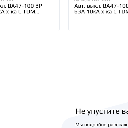
кл. ВА47-100 3Р
Авт. выкл. ВА47-10
А х-ка С TDM
63А 10кА х-ка С TD
-0067
SQ0207-0053
Не упустите в
Мы подробно расскаже