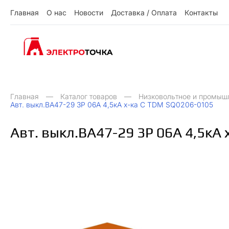
Г
л
а
в
н
а
я
О
н
а
с
Н
о
в
о
с
т
и
Д
о
с
т
а
в
к
а
/
О
п
л
а
т
а
К
о
н
т
а
к
т
ы
О
Д
О
Н
ы
К
Г
л
а
в
н
а
я
н
а
с
о
в
о
с
и
о
с
а
в
к
а
п
л
а
а
о
н
а
к
т
т
т
т
т
/
Главная
Каталог товаров
Низковольтное и промыш
Авт. выкл.ВА47-29 3Р 06А 4,5кА х-ка С TDM SQ0206-0105
Авт. выкл.ВА47-29 3Р 06А 4,5кА