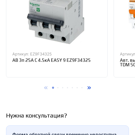
Артикул: EZ9F34325
Артикул
АВ 3п 25А С 4.5кА EASY 9 EZ9F34325
Авт. в
TDM S
Нужна консультация?
Форма обратной связи временно недоступна.