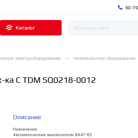
5
0
-
7
0
5
7
-
Каталог
ленное электрооборудование
Низковольтное оборудование
 х-ка С TDM SQ0218-0012
Описание
Назначение.
Автоматические выключатели ВА47-63