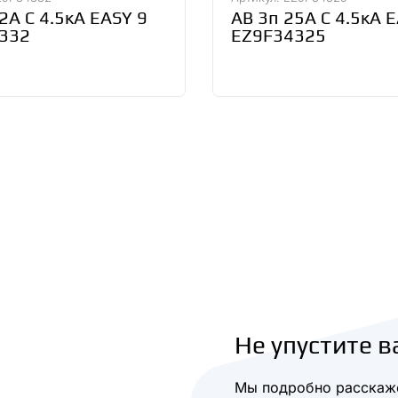
2А С 4.5кА EASY 9
АВ 3п 25А С 4.5кА 
332
EZ9F34325
Не упустите в
Мы подробно расскаже