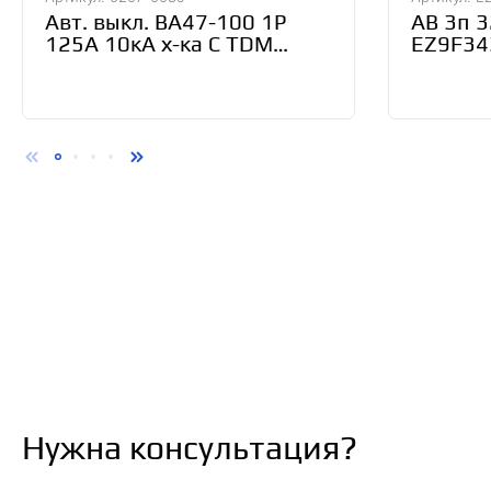
Авт. выкл. ВА47-100 1Р
АВ 3п 3
125А 10кА х-ка С TDM
EZ9F34
SQ0207-0089
Нужна консультация?