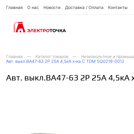
Г
л
а
в
н
а
я
О
н
а
с
Н
о
в
о
с
т
и
Д
о
с
т
а
в
к
а
/
О
п
л
а
т
а
К
о
н
т
а
к
т
ы
О
Д
О
Н
ы
К
Г
л
а
в
н
а
я
н
а
с
о
в
о
с
и
о
с
а
в
к
а
п
л
а
а
о
н
а
к
т
т
т
т
т
/
Главная
Каталог товаров
Низковольтное и промыш
Авт. выкл.ВА47-63 2Р 25А 4,5кА х-ка С TDM SQ0218-0012
Авт. выкл.ВА47-63 2Р 25А 4,5кА