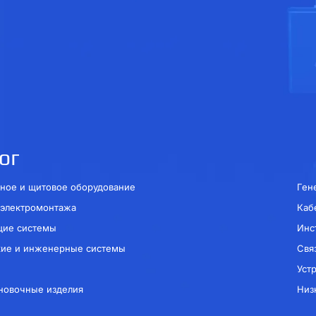
ог
ное и щитовое оборудование
Ген
 электромонтажа
Каб
щие системы
Инс
кие и инженерные системы
Свя
Уст
новочные изделия
Низ