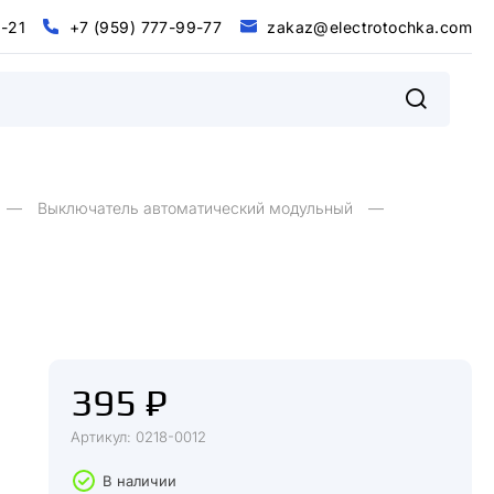
0
-
2
1
+
7
(
9
5
9
)
7
7
7
-
9
9
-
7
7
z
a
k
a
z
@
e
l
e
c
t
r
o
t
o
c
h
k
a
.
c
o
m
@
m
0
2
+
9
9
9
9
7
5
7
7
7
7
7
z
a
k
a
z
e
e
c
o
o
c
h
k
a
c
o
-
1
-
-
(
)
t
r
t
.
l
Выключатель автоматический модульный
395 ₽
Артикул: 0218-0012
В наличии