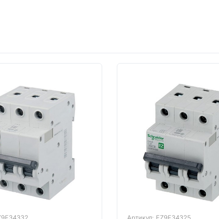
Z9F34332
Артикул: EZ9F34325