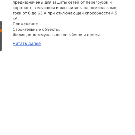
предназначены для защиты сетей от перегрузок и
короткого замыкания и рассчитаны на номинальные
токи от 6 до 63 А при отключающей способности 4,5
кА.
Применение.
Строительные объекты.
Жилищно-коммунальное хозяйство и офисы.
Материалы.
Читать далее
Корпус и детали аппарата выполнены из пластика, не
поддерживающего горение.
Преимущества.
Бытовая серия автоматических выключателей.
Экономичная версия ВА47-29.
Страна происхождения — КИТАЙ
Поперечн. сечение подключ. однопроволочного
(жесткого) провода, мм² — 25
Характеристика срабатывания (кривая тока) — C
Частота, Гц — 50