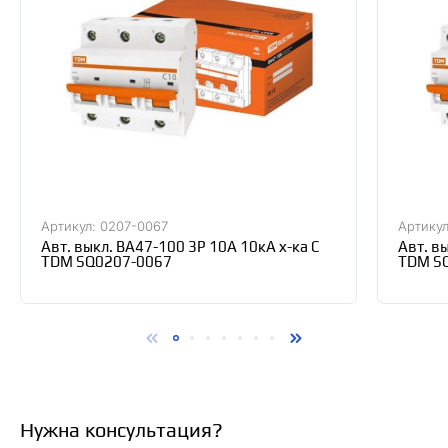
Артикул: 0207-0067
Артикул
Авт. выкл. ВА47-100 3Р 10А 10кА х-ка С
Авт. в
TDM SQ0207-0067
TDM S
Нужна консультация?