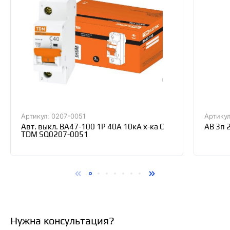
Артикул: 0207-0051
Артику
Авт. выкл. ВА47-100 1Р 40А 10кА х-ка С
АВ 3п 
TDM SQ0207-0051
Нужна консультация?