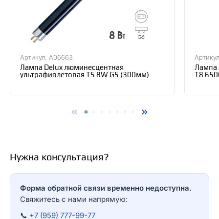
Артикул: А06663
Артику
Лампа Delux люминесцентная
Лампа 
ультрафиолетовая Т5 8W G5 (300мм)
T8 650
40083
Нужна консультация?
Форма обратной связи временно недоступна.
Свяжитесь с нами напрямую:
📞
+7 (959) 777-99-77