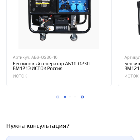
Артикул: АБ6-О230-10
Артику
Бензиновый генератор АБ10-О230-
Бензин
ВМ121Э ИСТОК Россия
ВМ121Э
ИСТОК
ИСТОК
Нужна консультация?