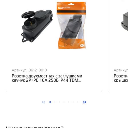
Артикул: 0612-0010
Артикул
Розетка двухместная с заглушками
Розетк
каучук 2Р+РЕ 16А 250В IP44 TDM
крышка
SQ0612-0010
IP44 P