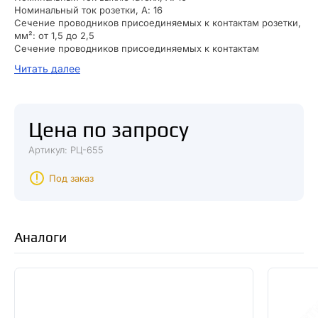
Номинальный ток розетки, А: 16
Сечение проводников присоединяемых к контактам розетки,
мм²: от 1,5 до 2,5
Сечение проводников присоединяемых к контактам
выключателя, мм²: от 1,0 до 2,5
Читать далее
Степень защиты: IP54
Установочные размеры (расстояние между отверстиями), мм:
113±0,2х53±0,2
Габариты: 130x70x47 мм
Цена по запросу
Масса: 0.143кг
Артикул: РЦ-655
Под заказ
Аналоги