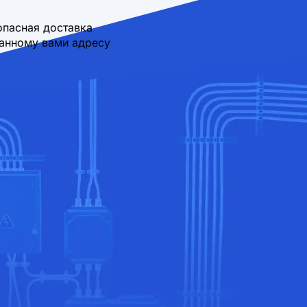
опасная доставка
занному вами адресу