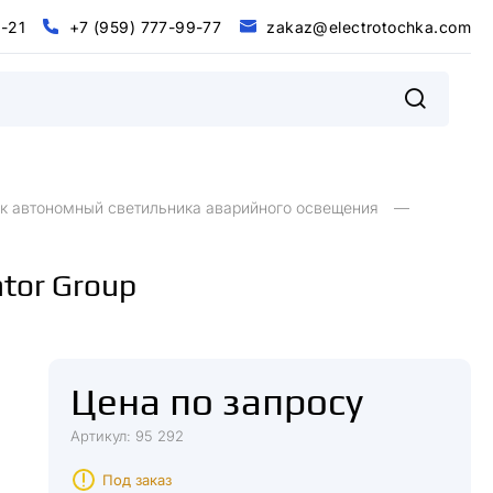
0
-
2
1
+
7
(
9
5
9
)
7
7
7
-
9
9
-
7
7
z
a
k
a
z
@
e
l
e
c
t
r
o
t
o
c
h
k
a
.
c
o
m
@
m
0
2
+
9
9
9
9
7
5
7
7
7
7
7
z
a
k
a
z
e
e
c
o
o
c
h
k
a
c
o
-
1
-
-
(
)
t
r
t
.
l
к автономный светильника аварийного освещения
tor Group
Цена по запросу
Артикул: 95 292
Под заказ