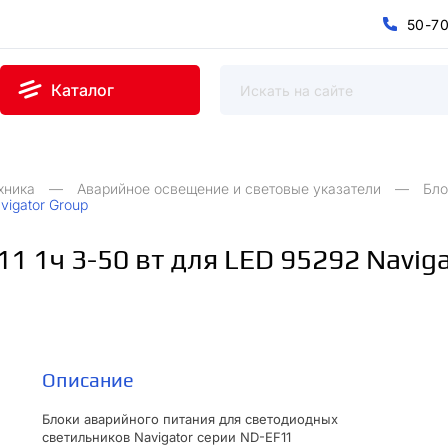
5
0
-
7
0
5
7
-
Каталог
хника
Аварийное освещение и световые указатели
Бло
vigator Group
1 1ч 3-50 вт для LED 95292 Naviga
Описание
Блоки аварийного питания для светодиодных
светильников Navigator серии ND-EF11