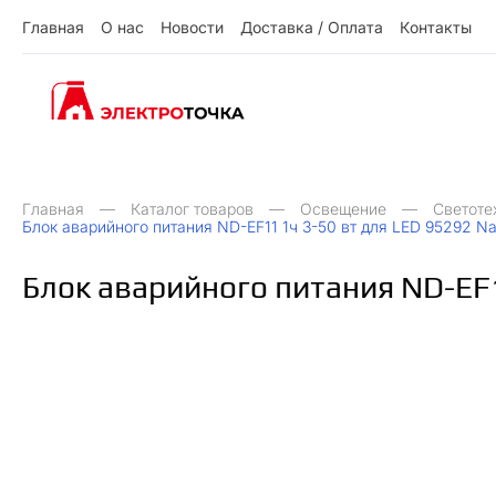
Г
л
а
в
н
а
я
О
н
а
с
Н
о
в
о
с
т
и
Д
о
с
т
а
в
к
а
/
О
п
л
а
т
а
К
о
н
т
а
к
т
ы
О
Д
О
Н
ы
К
Г
л
а
в
н
а
я
н
а
с
о
в
о
с
и
о
с
а
в
к
а
п
л
а
а
о
н
а
к
т
т
т
т
т
/
Главная
Каталог товаров
Освещение
Светоте
Блок аварийного питания ND-EF11 1ч 3-50 вт для LED 95292 Na
Блок аварийного питания ND-EF1