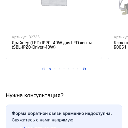
Артикул: 32736
Артикул
Драйвер (LED) IP20- 40W для LED ленты
Блок п
(SBL-IP20-Driver-40W)
Б0061
Нужна консультация?
Форма обратной связи временно недоступна.
Свяжитесь с нами напрямую: