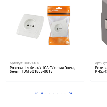
Артикул: 1805-0015
Артикул
Розетка 1-я без з/к 10А СУ серия Онега,
Розетк
белая, TDM SQ1805-0015
К 45х45
RSZB2-