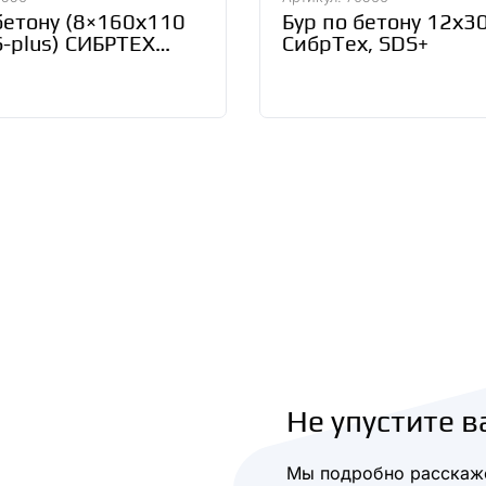
бетону (8×160х110
Бур по бетону 12х
-plus) СИБРТЕХ
СибрТех, SDS+
Не упустите в
Мы подробно расскаже