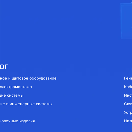
ог
ное и щитовое оборудование
Ген
 электромонтажа
Каб
щие системы
Инс
кие и инженерные системы
Свя
Уст
новочные изделия
Низ