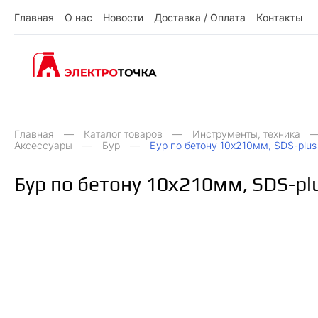
Г
л
а
в
н
а
я
О
н
а
с
Н
о
в
о
с
т
и
Д
о
с
т
а
в
к
а
/
О
п
л
а
т
а
К
о
н
т
а
к
т
ы
О
Д
О
Н
ы
К
Г
л
а
в
н
а
я
н
а
с
о
в
о
с
и
о
с
а
в
к
а
п
л
а
а
о
н
а
к
т
т
т
т
т
/
Главная
Каталог товаров
Инструменты, техника
Аксессуары
Бур
Бур по бетону 10х210мм, SDS-plu
Бур по бетону 10х210мм, SDS-p