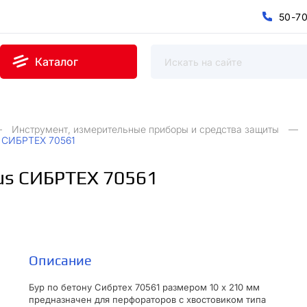
5
0
-
7
0
5
7
-
Каталог
Инструмент, измерительные приборы и средства защиты
s СИБРТЕХ 70561
lus СИБРТЕХ 70561
Описание
Бур по бетону Сибртех 70561 размером 10 х 210 мм
предназначен для перфораторов с хвостовиком типа