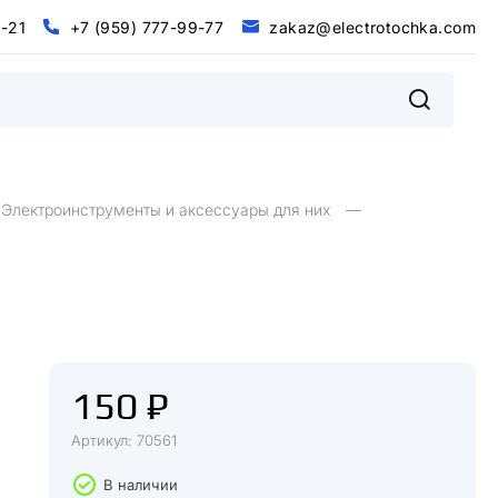
0
-
2
1
+
7
(
9
5
9
)
7
7
7
-
9
9
-
7
7
z
a
k
a
z
@
e
l
e
c
t
r
o
t
o
c
h
k
a
.
c
o
m
@
m
0
2
+
9
9
9
9
7
5
7
7
7
7
7
z
a
k
a
z
e
e
c
o
o
c
h
k
a
c
o
-
1
-
-
(
)
t
r
t
.
l
Электроинструменты и аксессуары для них
150 ₽
Артикул: 70561
В наличии