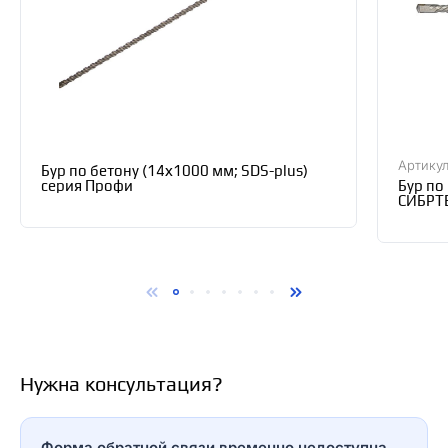
Артикул
Бур по бетону (14х1000 мм; SDS-plus)
серия Профи
Бур по
СИБРТ
Нужна консультация?
Форма обратной связи временно недоступна.