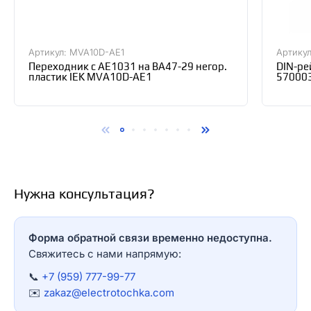
Артикул: MVA10D-AE1
Артикул
Переходник с АЕ1031 на ВА47-29 негор.
DIN-ре
пластик IEK MVA10D-AE1
57000
Нужна консультация?
Форма обратной связи временно недоступна.
Свяжитесь с нами напрямую:
📞
+7 (959) 777-99-77
✉️
zakaz@electrotochka.com