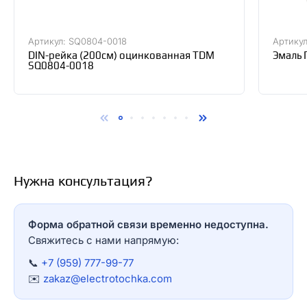
Артикул: SQ0804-0018
Артику
DIN-рейка (200см) оцинкованная TDM
Эмаль 
SQ0804-0018
Нужна консультация?
Форма обратной связи временно недоступна.
Свяжитесь с нами напрямую:
📞
+7 (959) 777-99-77
✉️
zakaz@electrotochka.com