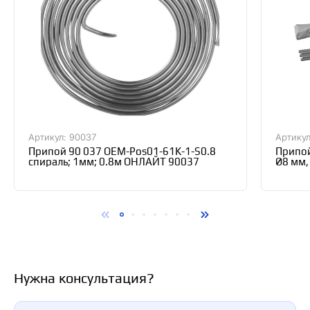
Артикул: 90037
Артикул
Припой 90 037 OEM-Pos01-61K-1-S0.8
Припой
спираль; 1мм; 0.8м ОНЛАЙТ 90037
Ø8 мм,
TDM S
Нужна консультация?