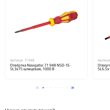
Артикул: 71 948
Артикул
Отвёртка Navigator 71 948 NSD-1E-
Отверт
SL3x75 шлицевая, 1000 В
SL6.5х
SC30-K