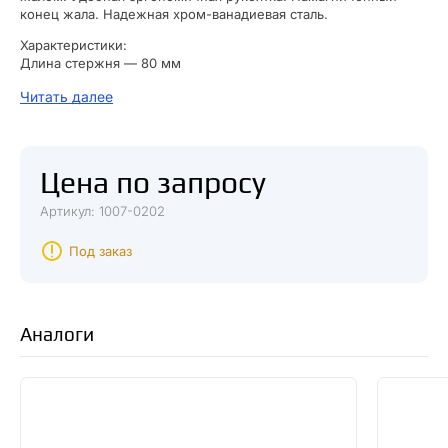
конец жала. Надежная хром-ванадиевая сталь.
Характеристики:
Длина стержня — 80 мм
Трещоточный механизм — Нет
Читать далее
Диэлектрическое покрытие — Да
Намагничивание — Да
Единица измерения — шт
Цена по запросу
Артикул: 1007-0202
Под заказ
Аналоги