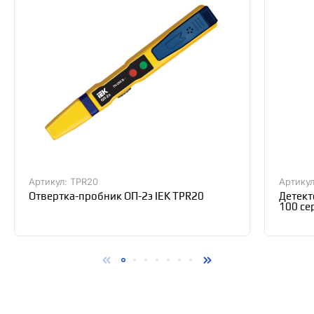
Артикул: TPR20
Артикул
Отвертка-пробник ОП-2э IEK TPR20
Детект
100 се