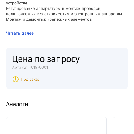
устройстве.
Регулирование аппартатуры и монтаж проводов,
подключаемых к элеткрическим и электронным аппаратам.
Монтаж и демонтаж крепежных элементов
Материалы:
Читать далее
Высококачественная инструментальная сталь
Изолирующий ПВХ
Назначение:
Для тестирования напряжения в цепях переменного и
Цена по запросу
постоянного тока, целостности цепи, полярности элементов
питания.
Артикул: 1015-0001
Преимущества:
Провод длиной 0,5 метра с зажимом «крокодил»
Под заказ
Универсальность применения — от 100 до 500 В.
Переставное жало крест/шлиц у одного из артикулов.
Каждое изделие маркировано флажком-стикером, на
который нанесена вся необходимая информация об изделии
Аналоги
и штрих-код.
Изолированная рукоятка и жало.