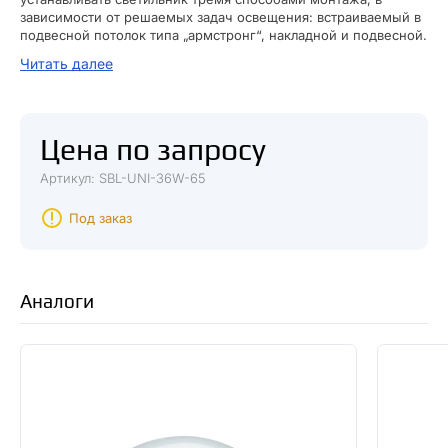
зависимости от решаемых задач освещения: встраиваемый в
подвесной потолок типа „армстронг“, накладной и подвесной.
Читать далее
В сравнении с обычными люминесцентными светильниками,
Светодиодный светильник Армстронг SmartBuy 36 Вт SBL-uni-
36W-65K светит ярче и служит в несколько раз дольше, до 30
000 часов, а это практически 10 лет службы.
Цена по запросу
Артикул: SBL-UNI-36W-65
Под заказ
Аналоги