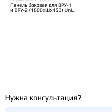
Панель боковая для ВРУ-1
и ВРУ-2 (1800хШх450) Unit
S/R сварн.IP54
PROxima(уп.2шт) EKF
mb15-07-01m-54
Нужна консультация?