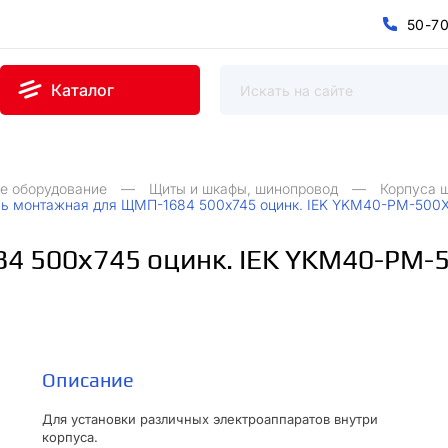
5
0
-
7
0
5
7
-
Каталог
е оборудование
Щиты и шкафы, шинопровод
Корпуса 
ь монтажная для ЩМП-1684 500х745 оцинк. IEK YKM40-PM-500
4 500х745 оцинк. IEK YKM40-PM-
Описание
Для установки различных электроаппаратов внутри
корпуса.