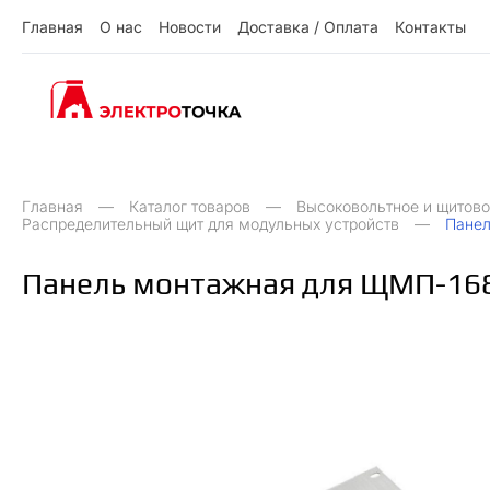
Г
л
а
в
н
а
я
О
н
а
с
Н
о
в
о
с
т
и
Д
о
с
т
а
в
к
а
/
О
п
л
а
т
а
К
о
н
т
а
к
т
ы
О
Д
О
Н
ы
К
Г
л
а
в
н
а
я
н
а
с
о
в
о
с
и
о
с
а
в
к
а
п
л
а
а
о
н
а
к
т
т
т
т
т
/
Главная
Каталог товаров
Высоковольтное и щитово
Распределительный щит для модульных устройств
Панел
Панель монтажная для ЩМП-168