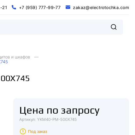
0
-
2
1
+
7
(
9
5
9
)
7
7
7
-
9
9
-
7
7
z
a
k
a
z
@
e
l
e
c
t
r
o
t
o
c
h
k
a
.
c
o
m
@
m
0
2
+
9
9
9
9
7
5
7
7
7
7
7
z
a
k
a
z
e
e
c
o
o
c
h
k
a
c
o
-
1
-
-
(
)
t
r
t
.
l
щитов и шкафов
X745
500X745
Цена по запросу
Артикул: YKM40-PM-500X745
Под заказ