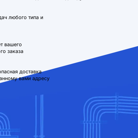
дач любого типа и
т вашего
го заказа
опасная доставка
занному вами адресу