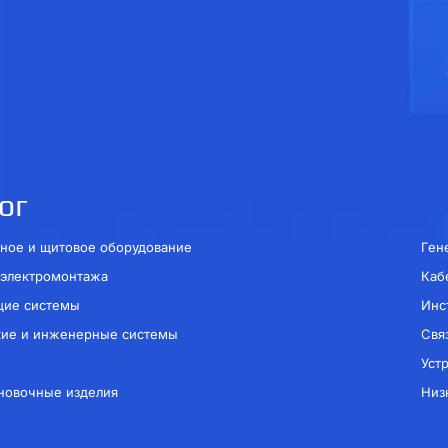
ог
ное и щитовое оборудование
Ген
 электромонтажа
Каб
щие системы
Инс
кие и инженерные системы
Свя
Уст
новочные изделия
Низ