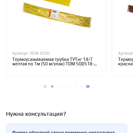
Артикул: 0518-0230
Артикул
Термоусаживаемая трубка ТУТнг 14/7
Термоу
желтая по 1м (50 м/упак) TDM SQ0518-
красна
0230
0226
Нужна консультация?
Форма обратной связи временно недоступна.