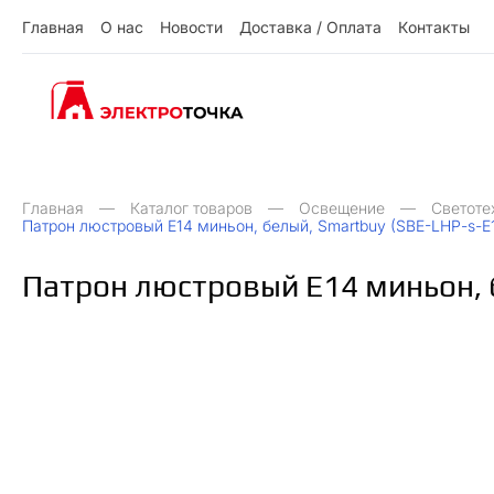
Г
л
а
в
н
а
я
О
н
а
с
Н
о
в
о
с
т
и
Д
о
с
т
а
в
к
а
/
О
п
л
а
т
а
К
о
н
т
а
к
т
ы
О
Д
О
Н
ы
К
Г
л
а
в
н
а
я
н
а
с
о
в
о
с
и
о
с
а
в
к
а
п
л
а
а
о
н
а
к
т
т
т
т
т
/
Главная
Каталог товаров
Освещение
Светоте
Патрон люстровый Е14 миньон, белый, Smartbuy (SBE-LHР-s-E
Патрон люстровый Е14 миньон, б