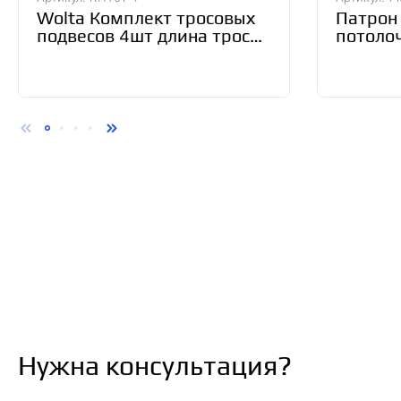
Wolta Комплект тросовых
Патрон
подвесов 4шт длина тросов
потолоч
1м МК-4 КПТ01-4
Navigat
Нужна консультация?