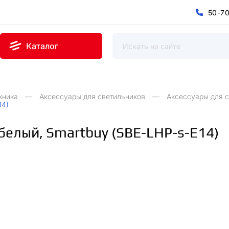
5
0
-
7
0
5
7
-
Каталог
хника
Аксессуары для светильников
Аксессуары для 
14)
елый, Smartbuy (SBE-LHР-s-E14)