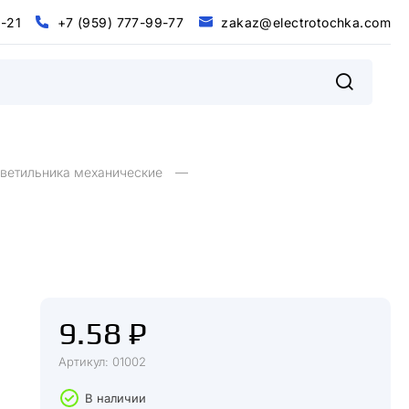
0
-
2
1
+
7
(
9
5
9
)
7
7
7
-
9
9
-
7
7
z
a
k
a
z
@
e
l
e
c
t
r
o
t
o
c
h
k
a
.
c
o
m
@
m
0
2
+
9
9
9
9
7
5
7
7
7
7
7
z
a
k
a
z
e
e
c
o
o
c
h
k
a
c
o
-
1
-
-
(
)
t
r
t
.
l
светильника механические
9.58 ₽
Артикул: 01002
В наличии