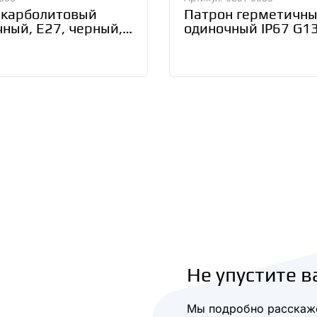
 карболитовый
Патрон герметичн
ный, Е27, черный,
одиночный IP67 G1
or Group 71608
SQ0351-0030
Не упустите в
Мы подробно расскаже