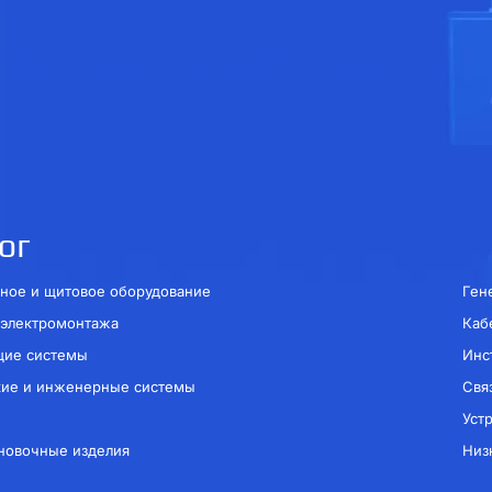
ог
ное и щитовое оборудование
Ген
 электромонтажа
Каб
щие системы
Инс
кие и инженерные системы
Свя
Уст
новочные изделия
Низ