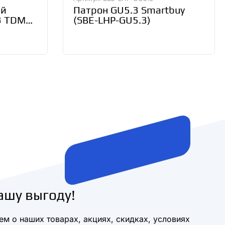
ый
Патрон GU5.3 Smartbuy
3 TDM
(SBE-LHP-GU5.3)
ашу выгоду!
м о наших товарах, акциях, скидках, условиях