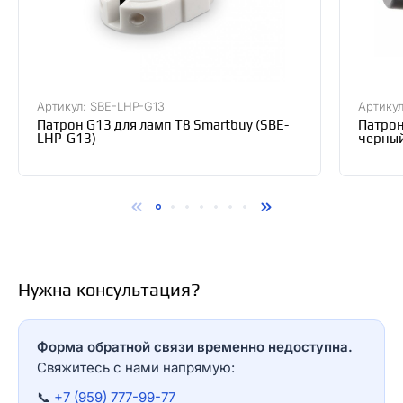
Артикул: SBE-LHP-G13
Артикул
Патрон G13 для ламп T8 Smartbuy (SBE-
Патрон
LHP-G13)
черный
Нужна консультация?
Форма обратной связи временно недоступна.
Свяжитесь с нами напрямую:
📞
+7 (959) 777-99-77