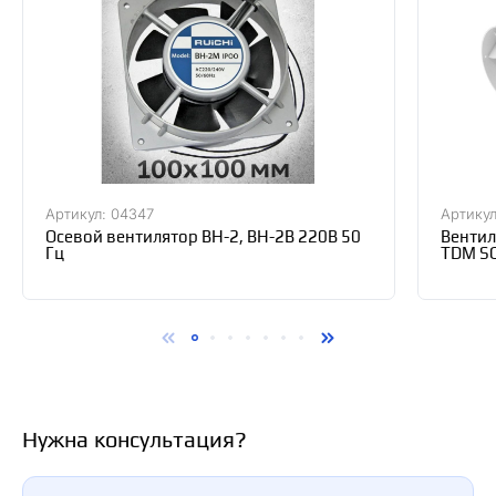
Артикул: 04347
Артикул
Осевой вентилятор ВН-2, ВН-2В 220В 50
Вентил
Гц
TDM S
Нужна консультация?