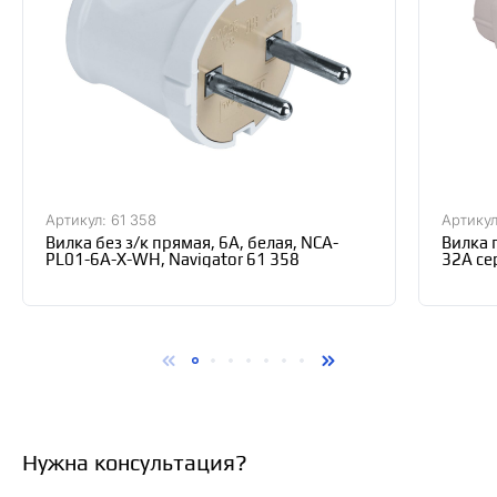
Артикул: 61 358
Артику
Вилка без з/к прямая, 6А, белая, NCA-
Вилка 
PL01-6A-X-WH, Navigator 61 358
32А се
Bylect
Нужна консультация?