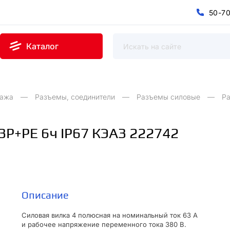
5
0
-
7
0
5
7
-
Каталог
тажа
Разъемы, соединители
Разъемы силовые
Ра
3P+PE 6ч IP67 КЭАЗ 222742
Описание
Силовая вилка 4 полюсная на номинальный ток 63 А
и рабочее напряжение переменного тока 380 В.