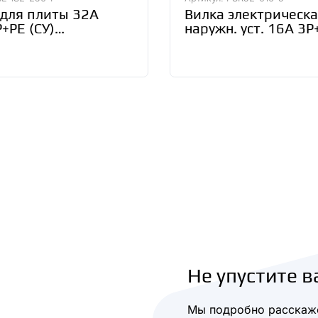
 для плиты 32А
Вилка электрическ
+PE (СУ)
наружн. уст. 16А 3
ковый белый
380В IP44 ССИ-515 
y (SBE-IS2-250-
PSR52-016-5
Не упустите в
Мы подробно расскаже