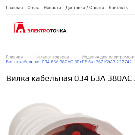
Г
л
а
в
н
а
я
О
н
а
с
Н
о
в
о
с
т
и
Д
о
с
т
а
в
к
а
/
О
п
л
а
т
а
К
о
н
т
а
к
т
ы
О
Д
О
Н
ы
К
Г
л
а
в
н
а
я
н
а
с
о
в
о
с
и
о
с
а
в
к
а
п
л
а
а
о
н
а
к
т
т
т
т
т
/
Главная
Каталог товаров
Изделия для электромон
Вилка кабельная 034 63А 380AC 3P+PE 6ч IP67 КЭАЗ 222742
Вилка кабельная 034 63А 380AC 