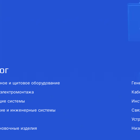
ог
ное и щитовое оборудование
Ген
 электромонтажа
Каб
щие системы
Инс
кие и инженерные системы
Свя
Уст
новочные изделия
Низ