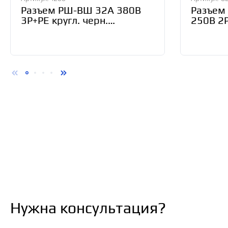
Разъем РШ-ВШ 32А 380В
Разъем
3Р+РЕ кругл. черн.
250В 2P
UNIVersal 1233
пласти
Smartbu
P)/72
Нужна консультация?