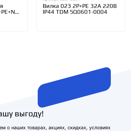
ая
Вилка 023 2Р+РЕ 32А 220В
P+PE+N
IP44 TDM SQ0601-0004
IEK
ашу выгоду!
м о наших товарах, акциях, скидках, условиях