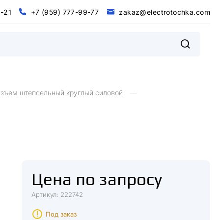
0
-
2
1
+
7
(
9
5
9
)
7
7
7
-
9
9
-
7
7
z
a
k
a
z
@
e
l
e
c
t
r
o
t
o
c
h
k
a
.
c
o
m
@
m
0
2
+
9
9
9
9
7
5
7
7
7
7
7
z
a
k
a
z
e
e
c
o
o
c
h
k
a
c
o
-
1
-
-
(
)
t
r
t
.
l
зъем штепсельный круглый силовой
Цена по запросу
Артикул: 222742
Под заказ