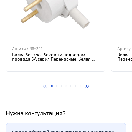
Артикул: В6-241
Артикул
Вилка без з/к с боковым подводом
Вилка 
провода 6А серия Переносные, белая,
Перено
Bylectrica В6-241
Нужна консультация?
Форма обратной связи временно недоступна.