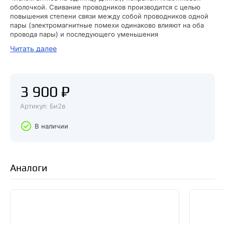
оболочкой. Свивание проводников производится с целью
повышения степени связи между собой проводников одной
пары (электромагнитные помехи одинаково влияют на оба
провода пары) и последующего уменьшения
электромагнитных помех от внешних источников, а также
Читать далее
взаимных наводок при передаче дифференциальных
сигналов. Для снижения связи отдельных пар кабеля
(периодического сближения проводников различных пар) в
кабелях UTP категории 5 и выше провода пары свиваются с
3 900 ₽
различным шагом.
Артикул: Би2в
В наличии
Аналоги