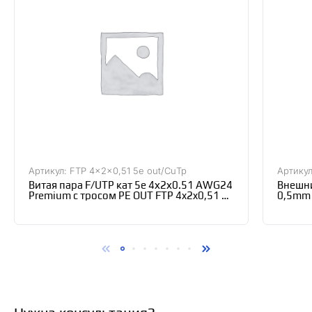
Артикул: FTP 4x2x0,51 5е out/CuТр
Артикул
Витая пара F/UTP кат 5e 4х2х0.51 AWG24
Внешни
Premium с тросом PE OUT FTP 4x2x0,51 5е
0,5mm 
out/CuТр. SkyNet
(БУХТА