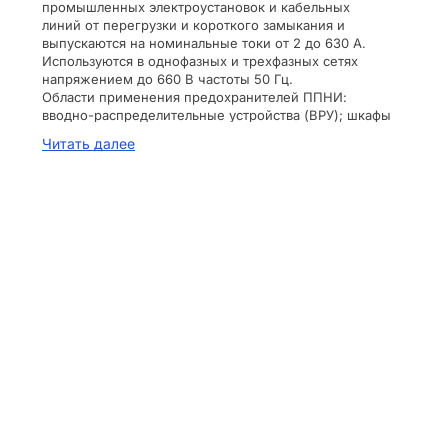
промышленных электроустановок и кабельных
линий от перегрузки и короткого замыкания и
выпускаются на номинальные токи от 2 до 630 А.
Используются в однофазных и трехфазных сетях
напряжением до 660 В частоты 50 Гц.
Области применения предохранителей ППНИ:
вводно-распределительные устройства (ВРУ); шкафы
и пункты распределительные (ШРС, ШР, ПР);
Читать далее
оборудование трансформаторных подстанций (ЩО);
шкафы низкого напряжения (ШРПНН); шкафы и
ящики управления.
Соответствуют требованиям ГОСТ Р 50339.0,
50339.2.