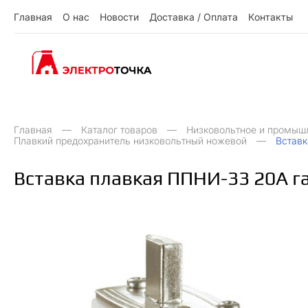
Г
л
а
в
н
а
я
О
н
а
с
Н
о
в
о
с
т
и
Д
о
с
т
а
в
к
а
/
О
п
л
а
т
а
К
о
н
т
а
к
т
ы
О
Д
О
Н
ы
К
Г
л
а
в
н
а
я
н
а
с
о
в
о
с
и
о
с
а
в
к
а
п
л
а
а
о
н
а
к
т
т
т
т
т
/
Главная
Каталог товаров
Низковольтное и промыш
Плавкий предохранитель низковольтный ножевой
Вставк
Вставка плавкая ППНИ-33 20А га