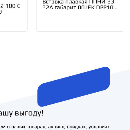
Вставка плавкая ППНИ-33
2 100 С
32А габарит 00 IEK DPP10-
9
032
ашу выгоду!
м о наших товарах, акциях, скидках, условиях