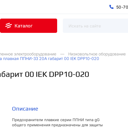
5
0
-
7
0
5
7
-
Каталог
ленное электрооборудование
Низковольтное оборудование
а плавкая ППНИ-33 20А габарит 00 IEK DPP10-020
барит 00 IEK DPP10-020
Описание
Предохранители плавкие серии ППНИ типа gG
общего применения предназначены для защиты