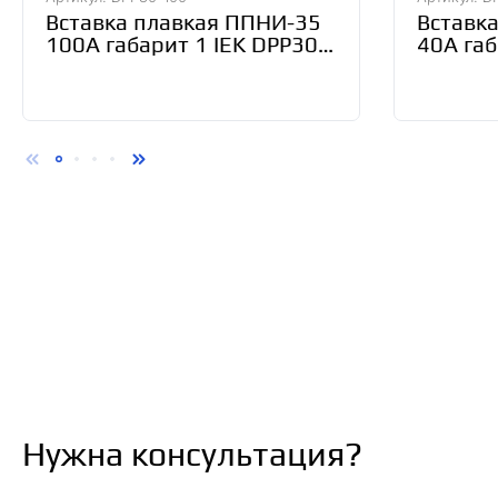
Вставка плавкая ППНИ-35
Вставк
100А габарит 1 IEK DPP30-
40А габ
100
040
Нужна консультация?