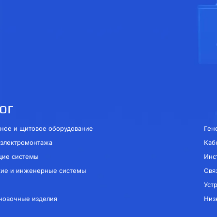
ог
ное и щитовое оборудование
Ген
 электромонтажа
Каб
щие системы
Инс
кие и инженерные системы
Свя
Уст
новочные изделия
Низ