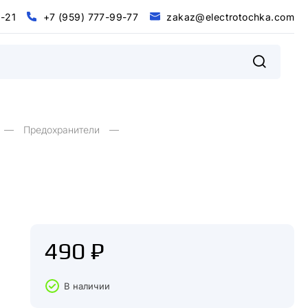
0
-
2
1
+
7
(
9
5
9
)
7
7
7
-
9
9
-
7
7
z
a
k
a
z
@
e
l
e
c
t
r
o
t
o
c
h
k
a
.
c
o
m
@
m
0
2
+
9
9
9
9
7
5
7
7
7
7
7
z
a
k
a
z
e
e
c
o
o
c
h
k
a
c
o
-
1
-
-
(
)
t
r
t
.
l
Предохранители
490 ₽
В наличии