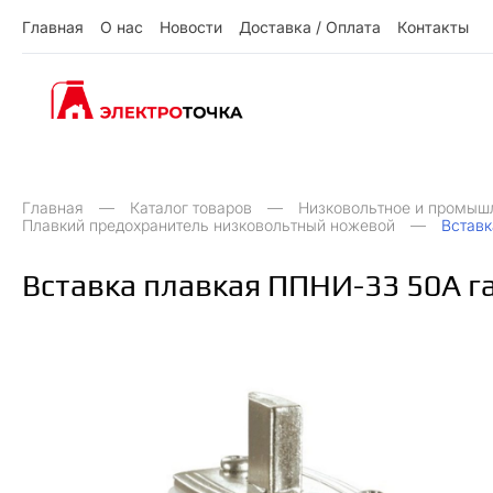
Г
л
а
в
н
а
я
О
н
а
с
Н
о
в
о
с
т
и
Д
о
с
т
а
в
к
а
/
О
п
л
а
т
а
К
о
н
т
а
к
т
ы
О
Д
О
Н
ы
К
Г
л
а
в
н
а
я
н
а
с
о
в
о
с
и
о
с
а
в
к
а
п
л
а
а
о
н
а
к
т
т
т
т
т
/
Главная
Каталог товаров
Низковольтное и промыш
Плавкий предохранитель низковольтный ножевой
Вставк
Вставка плавкая ППНИ-33 50А га