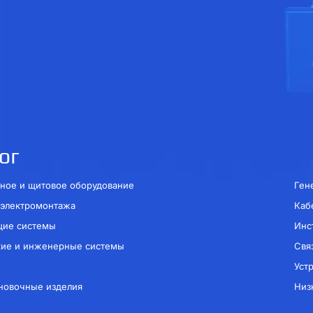
ог
ное и щитовое оборудование
Ген
 электромонтажа
Каб
щие системы
Инс
кие и инженерные системы
Свя
Уст
новочные изделия
Низ