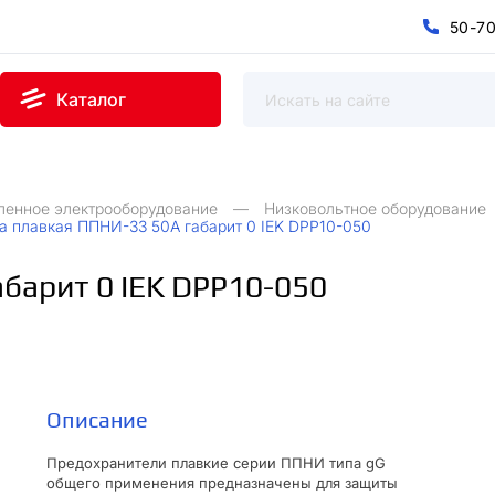
5
0
-
7
0
5
7
-
Каталог
ленное электрооборудование
Низковольтное оборудование
а плавкая ППНИ-33 50А габарит 0 IEK DPP10-050
барит 0 IEK DPP10-050
Описание
Предохранители плавкие серии ППНИ типа gG
общего применения предназначены для защиты