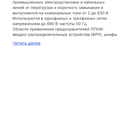
промышленных электроустановок и кабельных
линий от перегрузки и короткого замыкания и
выпускаются на номинальные токи от 2 до 630 А.
Используются в однофазных и трехфазных сетях
напряжением до 660 В частоты 50 Гц.
Области применения предохранителей ППНИ:
вводно-распределительные устройства (ВРУ); шкафы
и пункты распределительные (ШРС, ШР, ПР);
Читать далее
оборудование трансформаторных подстанций (ЩО);
шкафы низкого напряжения (ШРПНН); шкафы и
ящики управления.
Соответствуют требованиям ГОСТ Р 50339.0,
50339.2.