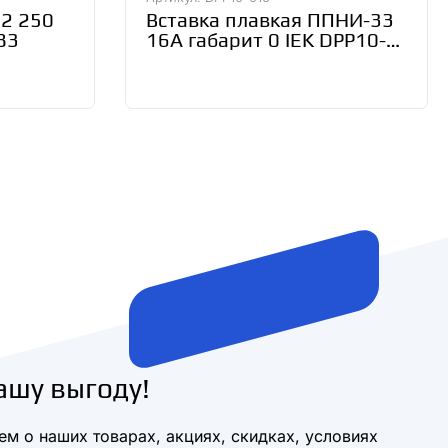
Н2 250
Вставка плавкая ППНИ-33
83
16А габарит 0 IEK DPP10-
016
ашу выгоду!
м о наших товарах, акциях, скидках, условиях