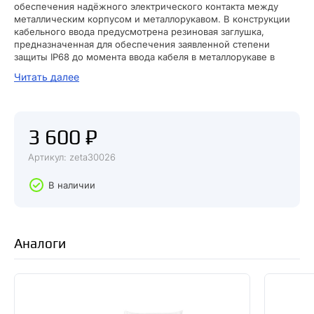
обеспечения надёжного электрического контакта между
металлическим корпусом и металлорукавом. В конструкции
кабельного ввода предусмотрена резиновая заглушка,
предназначенная для обеспечения заявленной степени
защиты IP68 до момента ввода кабеля в металлорукаве в
корпус электрооборудования. Для обеспечения надёжного
Читать далее
электрического контакта между металлорукавом и корпусом
электрооборудования в соответствии с п. 1.7.77 Правил
устройства электроустановок, конструкцией кабельного ввода
ВК-М-МР предусмотрена цепь надёжных электрических
3 600 ₽
соединений конструктивных элементов — металлорукав —
оконцеватель – зажимная муфта – штуцер –
Артикул: zeta30026
эквипотенциальная гайка – корпус. Конструкция кабельного
ввода ВК-М-МР представляет собой симбиоз двух устройств
— латунного кабельного ввода серии М и муфты вводной МВ-
В наличии
М(РКн).
Аналоги