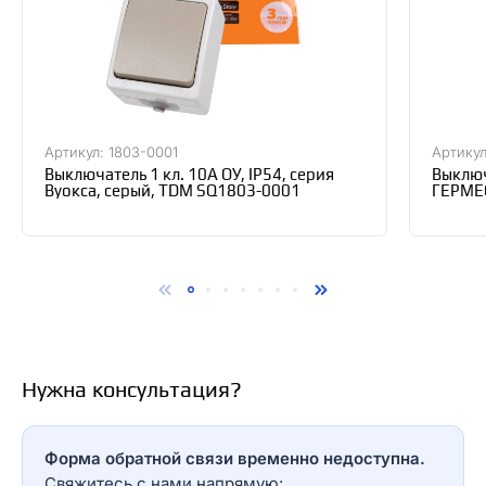
Артикул: 1803-0001
Артикул
Выключатель 1 кл. 10А ОУ, IP54, серия
Выключ
Вуокса, серый, TDM SQ1803-0001
ГЕРМЕС
K01-10
Нужна консультация?
Форма обратной связи временно недоступна.
Свяжитесь с нами напрямую: