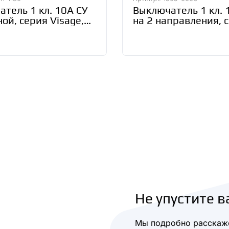
тель 1 кл. 10А СУ
Выключатель 1 кл. 
ой, серия Visage,
на 2 направления, 
 Gunsan 2111-1130
Онега, белый, TDM
SQ1805-0003
Не упустите в
Мы подробно расскаже