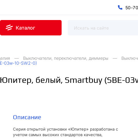
5
0
-
7
0
5
7
-
Каталог
делия
Выключатели, переключатели, диммеры
Выключ
BE-03w-10-SW2-0)
 Юпитер, белый, Smartbuy (SBE-0
Описание
Серия открытой установки «Юпитер» разработана с
учетом самых высоких стандартов качества,