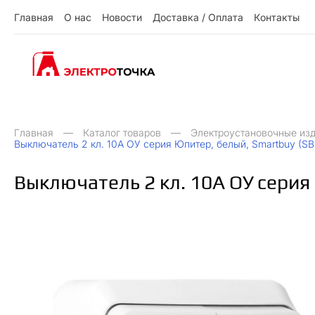
Г
л
а
в
н
а
я
О
н
а
с
Н
о
в
о
с
т
и
Д
о
с
т
а
в
к
а
/
О
п
л
а
т
а
К
о
н
т
а
к
т
ы
О
Д
О
Н
ы
К
Г
л
а
в
н
а
я
н
а
с
о
в
о
с
и
о
с
а
в
к
а
п
л
а
а
о
н
а
к
т
т
т
т
т
/
Главная
Каталог товаров
Электроустановочные из
Выключатель 2 кл. 10А ОУ серия Юпитер, белый, Smartbuy (S
Выключатель 2 кл. 10А ОУ серия