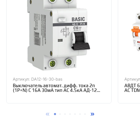
Артикул: DA12-16-30-bas
Артикул
Выключатель автомат. дифф. тока 2п
АВДТ 6
(1P+N) C 16А 30мА тип AC 4.5кА АД-12
АС TD
Basic EKF DA12-16-30-bas