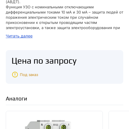
(АВДТ).
Функция УЗО с номинальными отключающими
дифференциальными токами 10 мА и 30 мА – защита людей от
поражения электрическим током при случайном
прикосновении к открытым проводящим частям
электроустановки, а также защита электрооборудования при
повреждении изоляции проводников.
Читать далее
Устройства защитного отключения функциями защиты сети от
короткого замыкания и нагрузки, превышающей допустимую,
не обладают, поэтому обязательно применяются в паре
«автомат – УЗО».
Цена по запросу
УЗО на большие дифференциальные токи (от ста
миллиампер) обеспечивают пожарную безопасность,
препятствуя воспламенению проводки из-за длительного
протекания тока утечки.
Под заказ
Дифференциальный автоматический выключатель — аппарат,
выполняющий задачи УЗО и автомата. Он ограничивает ток
утечки, исключая ситуацию, при которой человек может
получить удар электротоком, а также защищает
Аналоги
электрооборудование от негативных последствий аварийных
режимов работы сети, вызванных коротким замыканием или
перегрузкой.