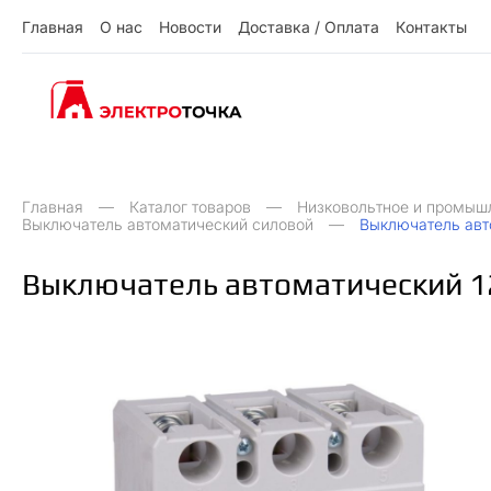
Г
л
а
в
н
а
я
О
н
а
с
Н
о
в
о
с
т
и
Д
о
с
т
а
в
к
а
/
О
п
л
а
т
а
К
о
н
т
а
к
т
ы
О
Д
О
Н
ы
К
Г
л
а
в
н
а
я
н
а
с
о
в
о
с
и
о
с
а
в
к
а
п
л
а
а
о
н
а
к
т
т
т
т
т
/
Главная
Каталог товаров
Низковольтное и промыш
Выключатель автоматический силовой
Выключатель авт
Выключатель автоматический 1