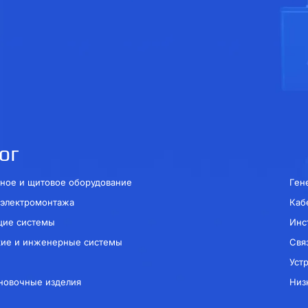
ог
ное и щитовое оборудование
Ген
 электромонтажа
Каб
щие системы
Инс
кие и инженерные системы
Свя
Уст
новочные изделия
Низ