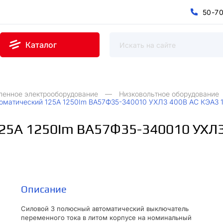
5
0
-
7
0
5
7
-
Каталог
ленное электрооборудование
Низковольтное оборудование
оматический 125А 1250Im ВА57Ф35-340010 УХЛ3 400В AC КЭАЗ 
25А 1250Im ВА57Ф35-340010 УХЛ3
Описание
Силовой 3 полюсный автоматический выключатель
переменного тока в литом корпусе на номинальный