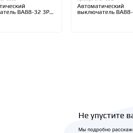
тический
Автоматический
атель ВА88-32 3Р
выключатель ВА88-
5кА TDM SQ0707-
160А 35кА TDM SQ
0015
Не упустите в
Мы подробно расскаже