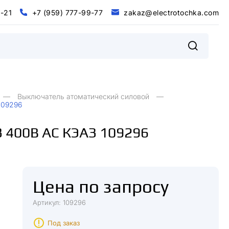
0
-
2
1
+
7
(
9
5
9
)
7
7
7
-
9
9
-
7
7
z
a
k
a
z
@
e
l
e
c
t
r
o
t
o
c
h
k
a
.
c
o
m
@
m
0
2
+
9
9
9
9
7
5
7
7
7
7
7
z
a
k
a
z
e
e
c
o
o
c
h
k
a
c
o
-
1
-
-
(
)
t
r
t
.
l
Выключатель атоматический силовой
109296
 400В AC КЭАЗ 109296
Цена по запросу
Артикул: 109296
Под заказ