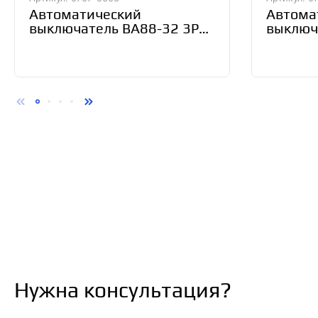
Автоматический
Автома
выключатель ВА88-32 3Р
выключ
63А 25кА TDM SQ0707-
100А 2
0006
0008
Нужна консультация?