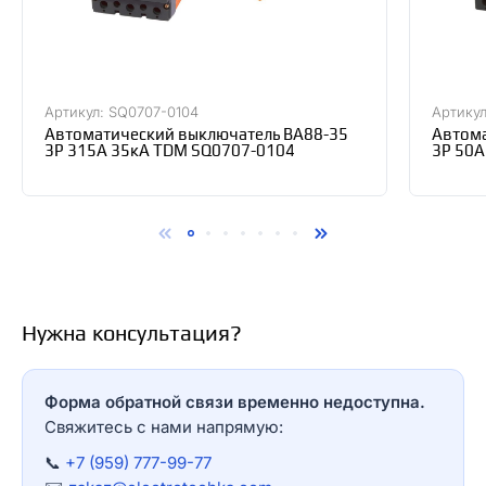
Артикул: SQ0707-0104
Артикул
Автоматический выключатель ВА88-35
Автома
3Р 315А 35кА TDM SQ0707-0104
3Р 50А
Нужна консультация?
Форма обратной связи временно недоступна.
Свяжитесь с нами напрямую:
📞
+7 (959) 777-99-77