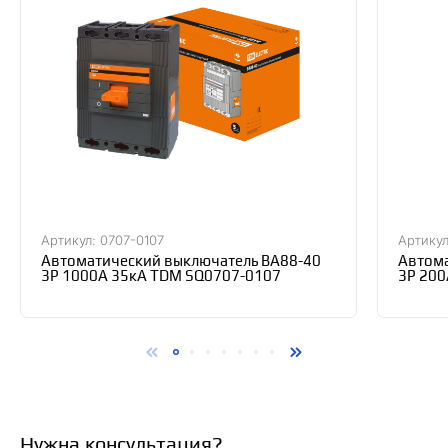
Артикул: 0707-0107
Артикул
Автоматический выключатель ВА88-40
Автома
3Р 1000А 35кА TDM SQ0707-0107
3Р 200
Нужна консультация?