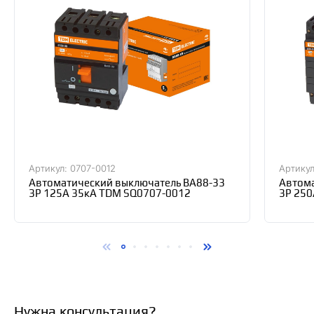
Артикул: 0707-0012
Артикул
Автоматический выключатель ВА88-33
Автома
3Р 125А 35кА TDM SQ0707-0012
3Р 250
Нужна консультация?