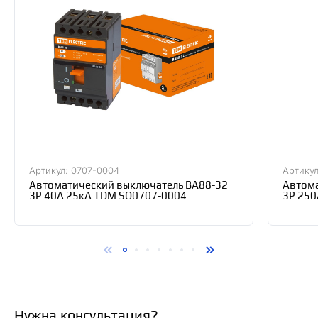
Артикул: 0707-0004
Артикул
Автоматический выключатель ВА88-32
Автома
3Р 40А 25кА TDM SQ0707-0004
3Р 250
Нужна консультация?