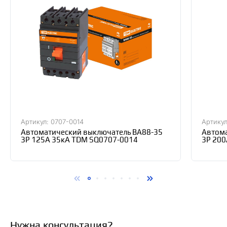
Артикул: 0707-0014
Артикул
Автоматический выключатель ВА88-35
Автома
3Р 125А 35кА TDM SQ0707-0014
3Р 200
Нужна консультация?