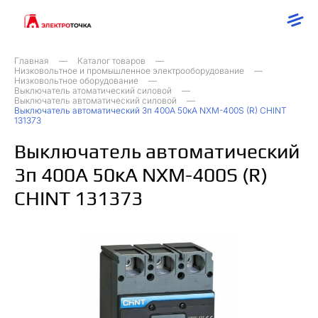
Главная
Каталог товаров
Низковольтное и промышленное электрооборудование
Низковольтное оборудование
Выключатель атоматический силовой
Выключатель автоматический силовой
Выключатель автоматический 3п 400А 50кА NXM-400S (R) CHINT
131373
Выключатель автоматический
3п 400А 50кА NXM-400S (R)
CHINT 131373