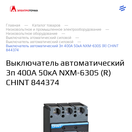
Главная
Каталог товаров
Низковольтное и промышленное электрооборудование
Низковольтное оборудование
Выключатель атоматический силовой
Выключатель автоматический силовой
Выключатель автоматический 3п 400А 50кА NXM-630S (R) CHINT
844374
Выключатель автоматический
3п 400А 50кА NXM-630S (R)
CHINT 844374