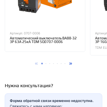
Артикул: 0707-0006
Артикул
Автоматический выключатель ВА88-32
Автома
3Р 63А 25кА TDM SQ0707-0006
3Р 160
TDM EL
Нужна консультация?
Форма обратной связи временно недоступна.
Свяжитесь с нами напрямую: