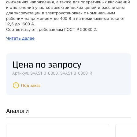
снижениях напряжения, а также для оперативных включений
и отключений участков электрических цепей и рассчитаны
для эксплуатации в электроустановках с номинальным
рабочим напряжением до 400 В и на номинальные токи от
12,5 до 1600 А.
Соответствуют требованиям ГОСТ Р 50030.2.
Автоматические выключатели с электронным расцепителем
Читать далее
обеспечивают защиту от перегрузки и короткого замыкания с
помощью электронного расцепителя сверхтоков. Это
позволяет обеспечить высокую надежность, точность
срабатывания и независимость от окружающих условий.
Цена по запросу
Электронный расцепитель не требует отдельного питания и
гарантирует правильную работу защиты при токе нагрузки не
Артикул: SVA51-3-0800, SVA51-3-0800-R
менее 15% от номинального даже при наличии напряжения
только в одной фазе. Блок защиты включает в себя три
трансформатора тока, электронный модуль и отключающий
Под заказ
электромагнит, который воздействует непосредственно на
механизм выключателя. Трансформаторы тока,
установленные внутри корпуса расцепителя, обеспечивают
электропитание электронной схемы расцепителя и
Аналоги
вырабатывают сигналы, необходимые для выполнения
функции защиты. Защитные характеристики (уставки
срабатывания) выбираются потребителем непосредственно
на передней панели выключателя установкой DIP-
переключателей согласно приведенной мнемосхеме.