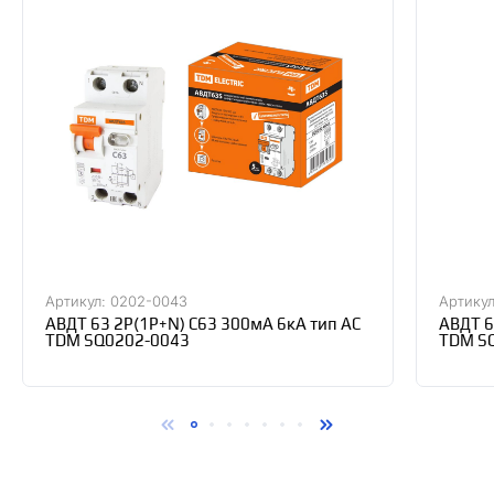
Артикул: 0202-0043
Артикул
АВДТ 63 2Р(1Р+N) C63 300мА 6кА тип АС
АВДТ 6
TDM SQ0202-0043
TDM S