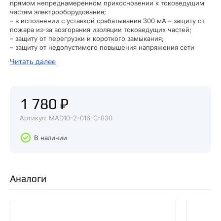
прямом непреднамеренном прикосновении к токоведущим
частям электрооборудования;
– в исполнении с уставкой срабатывания 300 мА – защиту от
пожара из-за возгорания изоляции токоведущих частей;
– защиту от перегрузки и короткого замыкания;
– защиту от недопустимого повышения напряжения сети
(АД12М).
Читать далее
В изделиях предусмотрена индикация срабатывания от
дифференциального тока, а для АД12М также светодиодная
индикация включенного состояния. АД12М сохраняет
работоспособность при снижении напряжения
1 780 ₽
электрической сети до 110 В.
В качестве коммутационных аппаратов в изделиях
Артикул: MAD10-2-016-C-030
использованы выключатели автоматические ВА47-29 новой
серии.
В наличии
Аналоги